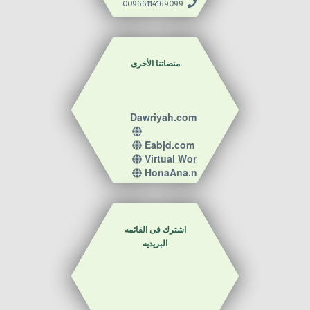
00966114169099
Ragami4U
منصاتنا الأخرى
Dawriyah.com
Eabjd.com
Virtual World
HonaAna.net
اشترك فى القائمه
البريديه